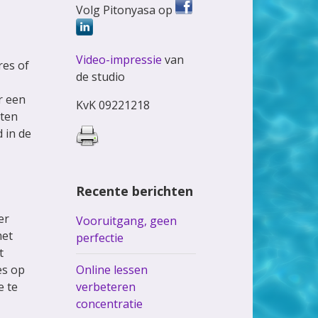
Volg Pitonyasa op
Video-impressie
van
res of
de studio
r een
KvK 09221218
hten
 in de
Recente berichten
er
Vooruitgang, geen
met
perfectie
t
es op
Online lessen
e te
verbeteren
concentratie