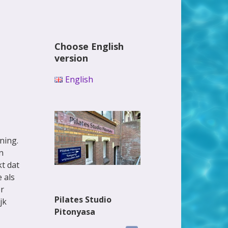
Choose English
version
English
ning.
n
kt dat
 als
er
Pilates Studio
jk
Pitonyasa