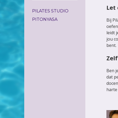
Let
PILATES STUDIO
PITONYASA
Bij Pi
oefen
leidt 
jou c
bent.
Zel
Ben j
dat p
docen
harte