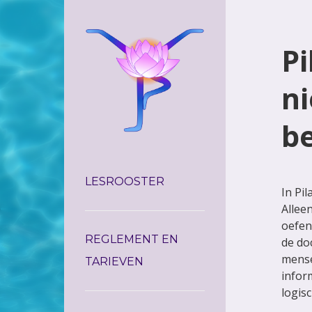
P
n
b
LESROOSTER
In Pi
Allee
oefeni
REGLEMENT EN
de do
mense
TARIEVEN
inform
logis