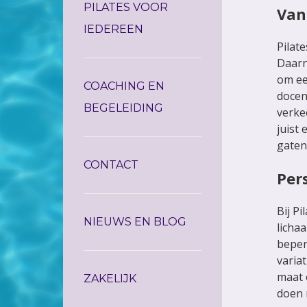
PILATES VOOR
Van
IEDEREEN
Pilate
Daarn
om ee
COACHING EN
docen
BEGELEIDING
verke
juist
gaten
CONTACT
Per
Bij P
NIEUWS EN BLOG
licha
beper
variat
maat 
ZAKELIJK
doen 